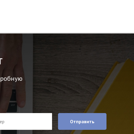
т
дробную
Отправить