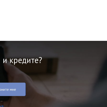
 и кредите?
оните мне
ых
.